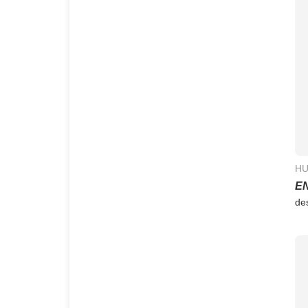
HU
E
de