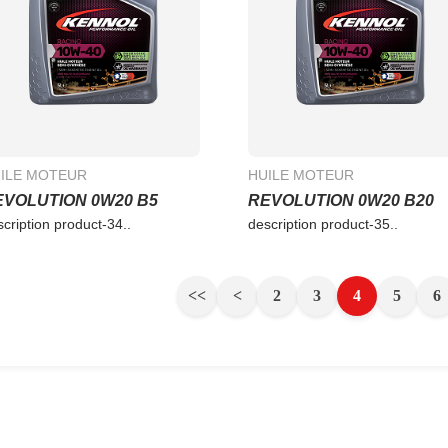
ILE MOTEUR
HUILE MOTEUR
EVOLUTION 0W20 B5
REVOLUTION 0W20 B20
scription product-34..
description product-35..
<<
<
2
3
4
5
6